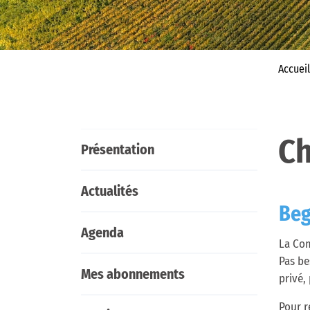
Accueil
Sous-navigation
Ch
Présentation
Actualités
Beg
Agenda
La Com
Pas be
Mes abonnements
privé,
Pour r