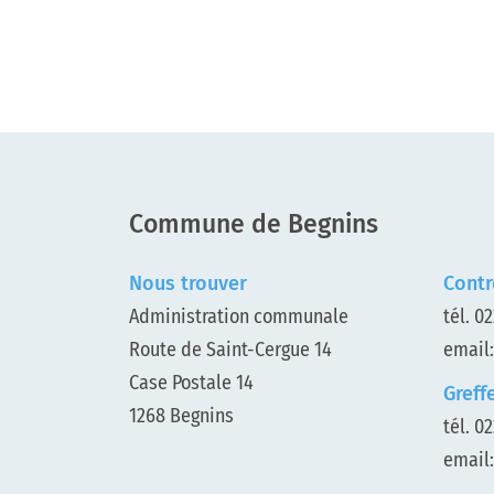
Pied de page
Commune de Begnins
Nous trouver
Contr
Administration communale
tél.
02
Route de Saint-Cergue 14
email
Case Postale 14
Greff
1268 Begnins
tél.
02
email