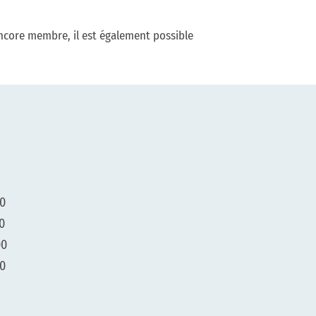
ncore membre, il est également possible
 externe va ouvrir une nouvelle fenêtre.
00
00
00
00