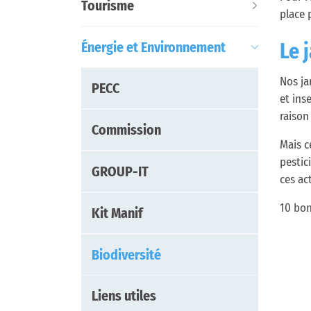
Tourisme
place 
Énergie et Environnement
Le 
Nos ja
PECC
et ins
raison
Commission
Mais c
pestic
GROUP-IT
ces ac
10 bon
Kit Manif
Biodiversité
(
Liens utiles
s