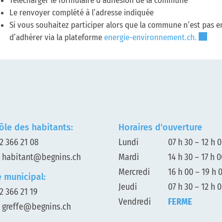
Télécharger le formulaire d’adhésion de la commune
Le renvoyer complété à l’adresse indiquée
Si vous souhaitez participer alors que la commune n’est pas e
Ce lien
d’adhérer via la plateforme
energie-environnement.ch.
ôle des habitants:
Horaires d'ouverture
2 366 21 08
Lundi
07 h 30 – 12 h 
:
habitant@begnins.ch
Mardi
14 h 30 – 17 h 
Mercredi
16 h 00 – 19 h 
e municipal:
Jeudi
07 h 30 – 12 h 
2 366 21 19
Vendredi
FERME
:
greffe@begnins.ch