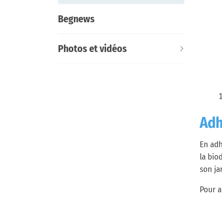
é
Begnews
l
e
Photos et vidéos
c
t
i
o
n
Adh
n
é
En adh
)
la bio
son ja
Pour a