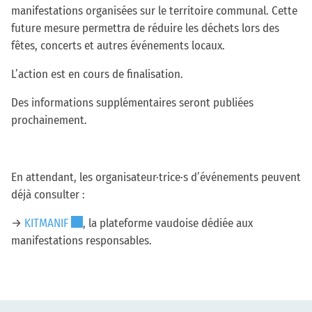
manifestations organisées sur le territoire communal. Cette
future mesure permettra de réduire les déchets lors des
fêtes, concerts et autres événements locaux.
L’action est en cours de finalisation.
Des informations supplémentaires seront publiées
prochainement.
En attendant, les organisateur·trice·s d’événements peuvent
déjà consulter :
Ce lien externe va ouvrir une nouvelle fenêtre.
→
KITMANIF
, la plateforme vaudoise dédiée aux
manifestations responsables.
Pied de page